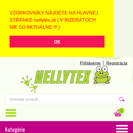
VZORKOVNÍKY NÁJDETE NA HLAVNEJ
STRÁNKE nellytex.sk ( V INZERÁTOCH
NIE SÚ AKTUÁLNE !!! )
OK
Prihlásenie
Registrácia
0
Kategórie