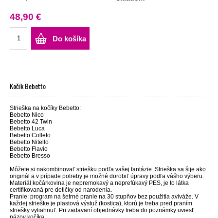
48,90 €
Do košíka
Kočík Bebetto
Strieška na kočíky Bebetto:
Bebetto Nico
Bebetto 42 Twin
Bebetto Luca
Bebetto Colleto
Bebetto Nitello
Bebetto Flavio
Bebetto Bresso
Môžete si nakombinovať striešku podľa vašej fantázie. Strieška sa šije ako
originál a v prípade potreby je možné dorobiť úpravy podľa vášho výberu.
Materiál kočárkovina je nepremokavý a neprefúkavý PES, je to látka
certifikovaná pre detičky od narodenia.
Pranie: program na šetrné pranie na 30 stupňov bez použitia aviváže. V
každej strieške je plastová výstuž (kostica), ktorú je treba pred praním
striešky vytiahnuť. Pri zadavaní objednávky treba do poznámky uviesť
názov kočíka.