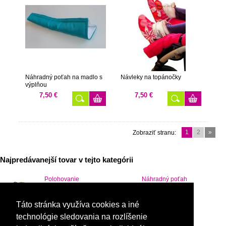
Náhradný poťah na madlo s
Návleky na topánočky
výplňou
7,50 €
7,50 €
1
2
»
Zobraziť stranu:
Najpredávanejší tovar v tejto kategórii
Polohovanie
Náhradný poťah
nožičiek
na madlo
17,90 €
6,50 €
Táto stránka využíva cookies a iné
technológie sledovania na rozlíšenie
Obojstranný
Mašlička na