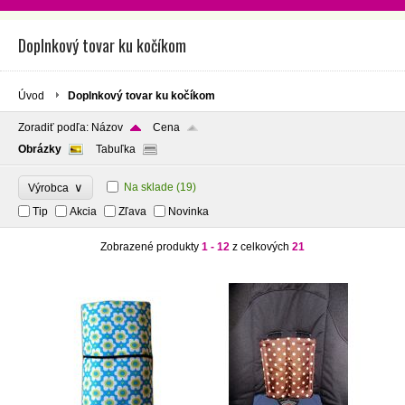
Doplnkový tovar ku kočíkom
Úvod
Doplnkový tovar ku kočíkom
Zoradiť podľa:
Názov
Cena
Obrázky
Tabuľka
∨
Na sklade
(19)
Výrobca
Tip
Akcia
Zľava
Novinka
Zobrazené produkty
1 - 12
z celkových
21