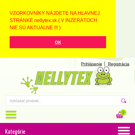
VZORKOVNÍKY NÁJDETE NA HLAVNEJ
STRÁNKE nellytex.sk ( V INZERÁTOCH
NIE SÚ AKTUÁLNE !!! )
OK
Prihlásenie
Registrácia
0
Kategórie