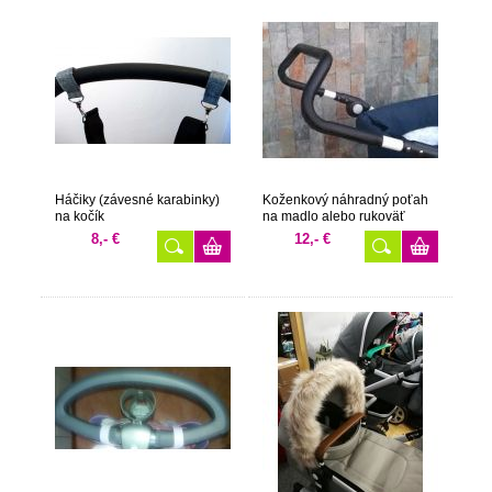
Háčiky (závesné karabinky)
Koženkový náhradný poťah
na kočík
na madlo alebo rukoväť
8,- €
12,- €