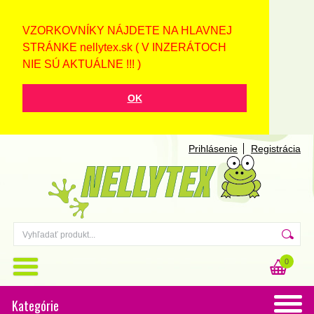
VZORKOVNÍKY NÁJDETE NA HLAVNEJ
STRÁNKE nellytex.sk ( V INZERÁTOCH
NIE SÚ AKTUÁLNE !!! )
OK
Prihlásenie
Registrácia
0
Kategórie