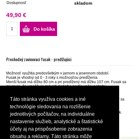
Dostupnosť:
skladom
49,90 €
Do košíka
Prechodný zavinovací fusak - predlžujúci
Možnosť využitia predovšetkým v jarnom a jesennom období.
Fusak je vhodný od 0 - 3 roky s možnosťou predĺženia.
Menší fusak má dĺžku 80 cm a pri predĺžený má dĺžku 107 cm. Fusak sa
zavinuje, čo umožňuje zabaliť dieťatko podľa vašej potreby.
Farbu fusaky si môžte zvoliť sami podľa vzorkovníka
Na výber:
Táto stránka využíva cookies a iné
100% cosy fleece s vysokým chlpom, veľmi príjemný na dotyk, ktorý sa
nežmoľkuje.
technológie sledovania na rozlíšenie
100 % bavlnený úplet.
Je vhodný do všetkých typov kočíkov i golfáčov a aj do autosedačiek.
jednotlivých počítačov, na individuálne
Možnosť stiahnutia okolo hlavičky.
Otvory pre 3 - 5 bodové bezpečnostné pásy.
nastavenie služieb, analytické a štatistické
Možnosť prania na 30°C
účely aj na prispôsobenie zobrazenia
obsahu a reklamy. Táto stránka môže