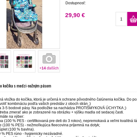
Dostupnosť:
29,90 €
+
14
ďalších
do kočíka s medzi-nožným pásom
ná vložka do kočíka, ktorá je určená k ochrane pôvodného čalúnenia kočíka. Do po
voliť kombináciu podľa vašich predstáv z oboch strán ;)
a 3-5 bodové pásy. Na podložke sa nachádza PROTIŠMYKOVÁ ÚCHYTKA ;)
treba zmerať ako je zobrazené na obrázku + výšku madla od sedacej časti.
máte na výber:
a (100 % PES - certifikovaná pre deti do 3 rokov), nepremokavá a veľmi kvalitná l
ce (100 % PES) - nežmoľkujúca fleecovina príjemná na dotyk;
úplet (100 % bavlna).
0 % PES rúno - hygienicky nezávadné.