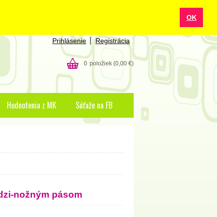
OK
Prihlásenie
Registrácia
0
položiek
(0,00 €)
Hodnotenia z MK
Súťaže na FB
edzi-nožným pásom