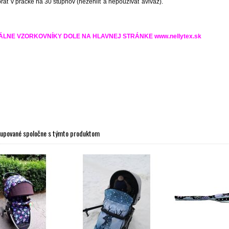
ať v práčke na 30 stupňov (nežehliť a nepoužívať aviváž).
LNE VZORKOVNÍKY DOLE NA HLAVNEJ STRÁNKE www.nellytex.sk
kupované spoločne s týmto produktom