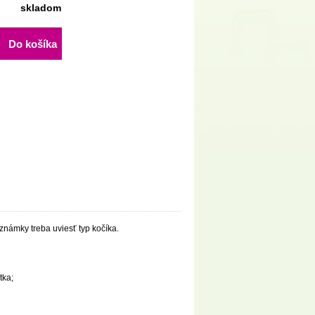
skladom
Do košíka
známky treba uviesť typ kočíka.
átka;