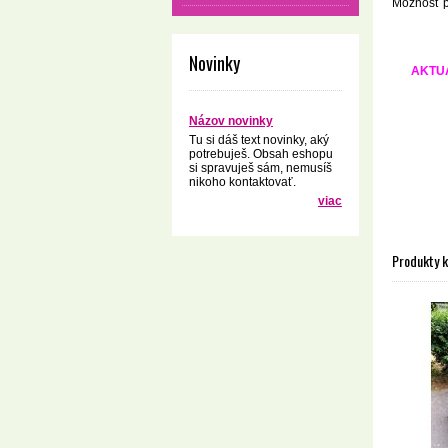
Možnosť pr
Novinky
AKTUÁ
Názov novinky
Tu si dáš text novinky, aký
potrebuješ. Obsah eshopu
si spravuješ sám, nemusíš
nikoho kontaktovať.
viac
Produkty 