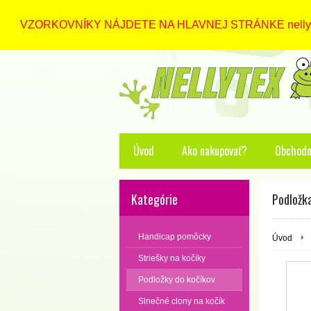
VZORKOVNÍKY NÁJDETE NA HLAVNEJ STRÁNKE nellytex
Úvod
Ako nakupovať?
Obchodn
Kategórie
Podložk
Handicap pomôcky
Úvod
Striešky na kočíky
Podložky do kočíkov
Slnečné clony na kočík