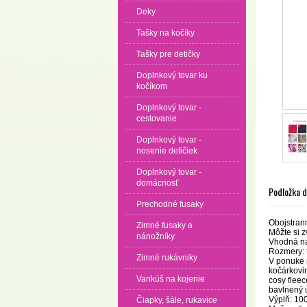
Deky
Tašky na kočíky
Tašky pre detičky
Doplnkový tovar ku
kočíkom
Doplnkový tovar -
cestovanie
Doplnkový tovar -
nosenie detičiek
Doplnkový tovar -
domácnosť
Podložka 
Prechodné fusaky
Obojstran
Zimné fusaky a
Môžte si z
nánožníky
Vhodná n
Rozmery: 
Zimné rukávniky
V ponuke 
kočárkovin
Vankúš na kojenie
cosy flee
bavlnený 
Výplň: 10
Čiapky, šále, rukavice